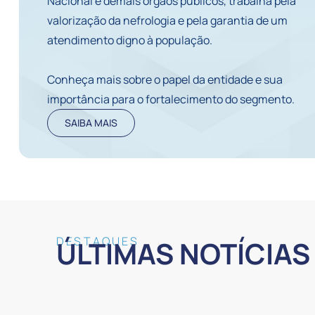
Nacional e demais órgãos públicos, trabalha pela
valorização da nefrologia e pela garantia de um
atendimento digno à população.
Conheça mais sobre o papel da entidade e sua
importância para o fortalecimento do segmento.
SAIBA MAIS
DESTAQUES
ÚLTIMAS NOTÍCIAS