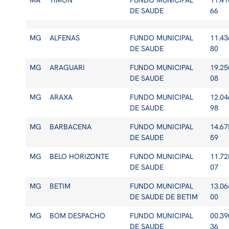
MA
TIMON
FUNDO MUNICIPAL
11.41
DE SAUDE
66
MG
ALFENAS
FUNDO MUNICIPAL
11.43
DE SAUDE
80
MG
ARAGUARI
FUNDO MUNICIPAL
19.25
DE SAUDE
08
MG
ARAXA
FUNDO MUNICIPAL
12.04
DE SAUDE
98
MG
BARBACENA
FUNDO MUNICIPAL
14.67
DE SAUDE
59
MG
BELO HORIZONTE
FUNDO MUNICIPAL
11.72
DE SAUDE
07
MG
BETIM
FUNDO MUNICIPAL
13.06
DE SAUDE DE BETIM
00
MG
BOM DESPACHO
FUNDO MUNICIPAL
00.39
DE SAUDE
36