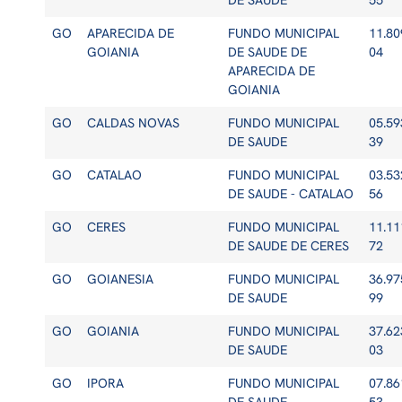
DE SAUDE
55
GO
APARECIDA DE
FUNDO MUNICIPAL
11.80
GOIANIA
DE SAUDE DE
04
APARECIDA DE
GOIANIA
GO
CALDAS NOVAS
FUNDO MUNICIPAL
05.59
DE SAUDE
39
GO
CATALAO
FUNDO MUNICIPAL
03.53
DE SAUDE - CATALAO
56
GO
CERES
FUNDO MUNICIPAL
11.11
DE SAUDE DE CERES
72
GO
GOIANESIA
FUNDO MUNICIPAL
36.97
DE SAUDE
99
GO
GOIANIA
FUNDO MUNICIPAL
37.62
DE SAUDE
03
GO
IPORA
FUNDO MUNICIPAL
07.86