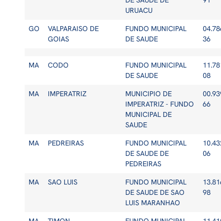
DE SAUDE DE
91
URUACU
GO
VALPARAISO DE
FUNDO MUNICIPAL
04.78
GOIAS
DE SAUDE
36
MA
CODO
FUNDO MUNICIPAL
11.78
DE SAUDE
08
MA
IMPERATRIZ
MUNICIPIO DE
00.93
IMPERATRIZ - FUNDO
66
MUNICIPAL DE
SAUDE
MA
PEDREIRAS
FUNDO MUNICIPAL
10.43
DE SAUDE DE
06
PEDREIRAS
MA
SAO LUIS
FUNDO MUNICIPAL
13.81
DE SAUDE DE SAO
98
LUIS MARANHAO