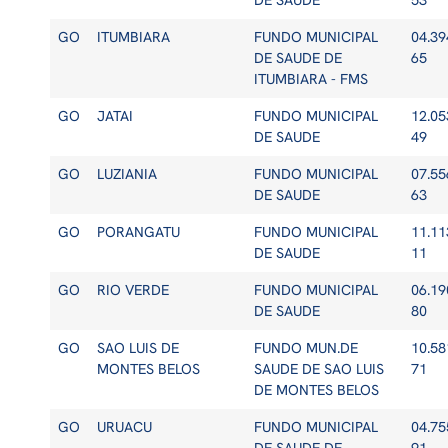
DE SAUDE
53
GO
ITUMBIARA
FUNDO MUNICIPAL
04.39
DE SAUDE DE
65
ITUMBIARA - FMS
GO
JATAI
FUNDO MUNICIPAL
12.05
DE SAUDE
49
GO
LUZIANIA
FUNDO MUNICIPAL
07.55
DE SAUDE
63
GO
PORANGATU
FUNDO MUNICIPAL
11.11
DE SAUDE
11
GO
RIO VERDE
FUNDO MUNICIPAL
06.19
DE SAUDE
80
GO
SAO LUIS DE
FUNDO MUN.DE
10.58
MONTES BELOS
SAUDE DE SAO LUIS
71
DE MONTES BELOS
GO
URUACU
FUNDO MUNICIPAL
04.75