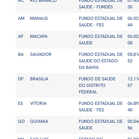
AC
RIO BRANCO
FUNDO ESTADUAL DE
07.45
SAUDE - FUNDES
30
AM
MANAUS
FUNDO ESTADUAL DE
06.02
SAUDE - FES
44
AP
MACAPA
FUNDO ESTADUAL DE
06.02
SAUDE
08
BA
SALVADOR
FUNDO ESTADUAL DE
05.81
SAUDE DO ESTADO
52
DA BAHIA
DF
BRASILIA
FUNDO DE SAUDE
12.11
DO DISTRITO
57
FEDERAL
ES
VITORIA
FUNDO ESTADUAL DE
06.89
SAUDE - FES
40
GO
GOIANIA
FUNDO ESTADUAL DE
00.54
SAUDE
56