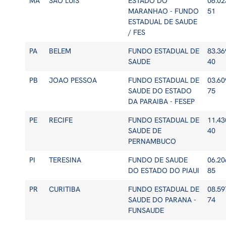
MA
SAO LUIS
ESTADO DO
06.02
MARANHAO - FUNDO
51
ESTADUAL DE SAUDE
/ FES
PA
BELEM
FUNDO ESTADUAL DE
83.36
SAUDE
40
PB
JOAO PESSOA
FUNDO ESTADUAL DE
03.60
SAUDE DO ESTADO
75
DA PARAIBA - FESEP
PE
RECIFE
FUNDO ESTADUAL DE
11.43
SAUDE DE
40
PERNAMBUCO
PI
TERESINA
FUNDO DE SAUDE
06.20
DO ESTADO DO PIAUI
85
PR
CURITIBA
FUNDO ESTADUAL DE
08.59
SAUDE DO PARANA -
74
FUNSAUDE