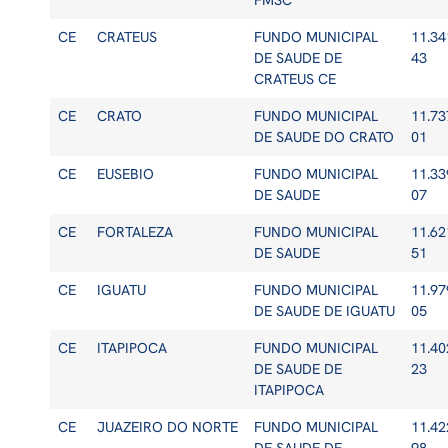
FMSC
CE
CRATEUS
FUNDO MUNICIPAL
11.34
DE SAUDE DE
43
CRATEUS CE
CE
CRATO
FUNDO MUNICIPAL
11.73
DE SAUDE DO CRATO
01
CE
EUSEBIO
FUNDO MUNICIPAL
11.33
DE SAUDE
07
CE
FORTALEZA
FUNDO MUNICIPAL
11.62
DE SAUDE
51
CE
IGUATU
FUNDO MUNICIPAL
11.97
DE SAUDE DE IGUATU
05
CE
ITAPIPOCA
FUNDO MUNICIPAL
11.40
DE SAUDE DE
23
ITAPIPOCA
CE
JUAZEIRO DO NORTE
FUNDO MUNICIPAL
11.42