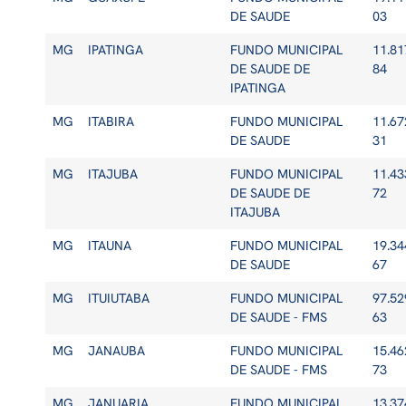
DE SAUDE
03
MG
IPATINGA
FUNDO MUNICIPAL
11.81
DE SAUDE DE
84
IPATINGA
MG
ITABIRA
FUNDO MUNICIPAL
11.67
DE SAUDE
31
MG
ITAJUBA
FUNDO MUNICIPAL
11.43
DE SAUDE DE
72
ITAJUBA
MG
ITAUNA
FUNDO MUNICIPAL
19.34
DE SAUDE
67
MG
ITUIUTABA
FUNDO MUNICIPAL
97.52
DE SAUDE - FMS
63
MG
JANAUBA
FUNDO MUNICIPAL
15.46
DE SAUDE - FMS
73
MG
JANUARIA
FUNDO MUNICIPAL
13.37