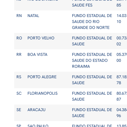
SAUDE FES
85
RN
NATAL
FUNDO ESTADUAL DE
14.03
SAUDE DO RIO
10
GRANDE DO NORTE
RO
PORTO VELHO
FUNDO ESTADUAL DE
00.73
SAUDE
02
RR
BOA VISTA
FUNDO ESTADUAL DE
05.37
SAUDE DO ESTADO
00
RORAIMA
RS
PORTO ALEGRE
FUNDO ESTADUAL DE
87.18
SAUDE
78
SC
FLORIANOPOLIS
FUNDO ESTADUAL DE
80.67
SAUDE
87
SE
ARACAJU
FUNDO ESTADUAL DE
04.38
SAUDE
96
SP
SAO PAULO
FUNDO ESTADUAL DE
13.85