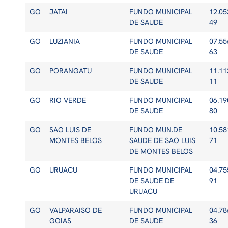
GO
JATAI
FUNDO MUNICIPAL
12.05
DE SAUDE
49
GO
LUZIANIA
FUNDO MUNICIPAL
07.55
DE SAUDE
63
GO
PORANGATU
FUNDO MUNICIPAL
11.11
DE SAUDE
11
GO
RIO VERDE
FUNDO MUNICIPAL
06.19
DE SAUDE
80
GO
SAO LUIS DE
FUNDO MUN.DE
10.58
MONTES BELOS
SAUDE DE SAO LUIS
71
DE MONTES BELOS
GO
URUACU
FUNDO MUNICIPAL
04.75
DE SAUDE DE
91
URUACU
GO
VALPARAISO DE
FUNDO MUNICIPAL
04.78
GOIAS
DE SAUDE
36