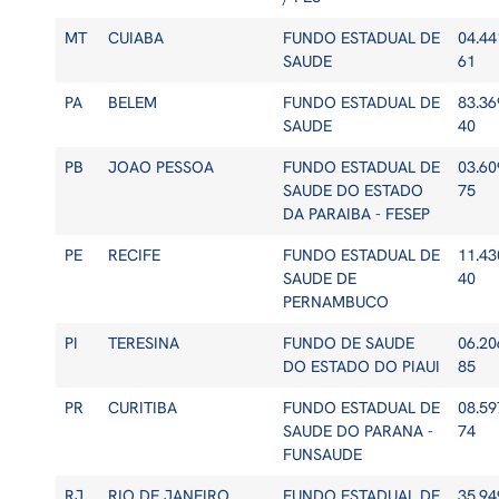
MT
CUIABA
FUNDO ESTADUAL DE
04.44
SAUDE
61
PA
BELEM
FUNDO ESTADUAL DE
83.36
SAUDE
40
PB
JOAO PESSOA
FUNDO ESTADUAL DE
03.60
SAUDE DO ESTADO
75
DA PARAIBA - FESEP
PE
RECIFE
FUNDO ESTADUAL DE
11.43
SAUDE DE
40
PERNAMBUCO
PI
TERESINA
FUNDO DE SAUDE
06.20
DO ESTADO DO PIAUI
85
PR
CURITIBA
FUNDO ESTADUAL DE
08.59
SAUDE DO PARANA -
74
FUNSAUDE
RJ
RIO DE JANEIRO
FUNDO ESTADUAL DE
35.94