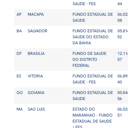
SAUDE - FES
44
AP
MACAPA
FUNDO ESTADUAL DE
06.02
SAUDE
08
BA
SALVADOR
FUNDO ESTADUAL DE
05.81
SAUDE DO ESTADO
52
DA BAHIA
DF
BRASILIA
FUNDO DE SAUDE
12.11
DO DISTRITO
57
FEDERAL
ES
VITORIA
FUNDO ESTADUAL DE
06.89
SAUDE - FES
40
GO
GOIANIA
FUNDO ESTADUAL DE
00.54
SAUDE
56
MA
SAO LUIS
ESTADO DO
06.02
MARANHAO - FUNDO
51
ESTADUAL DE SAUDE
/ FES