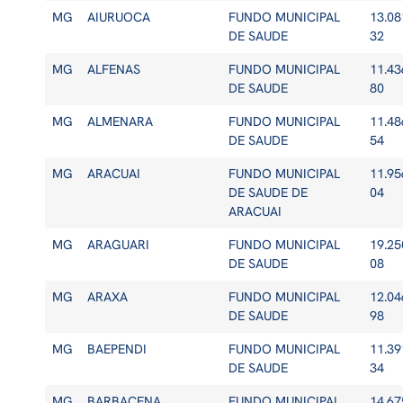
MG
AIURUOCA
FUNDO MUNICIPAL
13.08
DE SAUDE
32
MG
ALFENAS
FUNDO MUNICIPAL
11.43
DE SAUDE
80
MG
ALMENARA
FUNDO MUNICIPAL
11.48
DE SAUDE
54
MG
ARACUAI
FUNDO MUNICIPAL
11.95
DE SAUDE DE
04
ARACUAI
MG
ARAGUARI
FUNDO MUNICIPAL
19.25
DE SAUDE
08
MG
ARAXA
FUNDO MUNICIPAL
12.04
DE SAUDE
98
MG
BAEPENDI
FUNDO MUNICIPAL
11.39
DE SAUDE
34
MG
BARBACENA
FUNDO MUNICIPAL
14.67