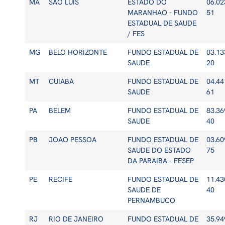
MA
SAO LUIS
ESTADO DO
06.02
MARANHAO - FUNDO
51
ESTADUAL DE SAUDE
/ FES
MG
BELO HORIZONTE
FUNDO ESTADUAL DE
03.13
SAUDE
20
MT
CUIABA
FUNDO ESTADUAL DE
04.44
SAUDE
61
PA
BELEM
FUNDO ESTADUAL DE
83.36
SAUDE
40
PB
JOAO PESSOA
FUNDO ESTADUAL DE
03.60
SAUDE DO ESTADO
75
DA PARAIBA - FESEP
PE
RECIFE
FUNDO ESTADUAL DE
11.43
SAUDE DE
40
PERNAMBUCO
RJ
RIO DE JANEIRO
FUNDO ESTADUAL DE
35.94