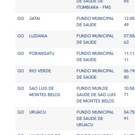
DE SAUDE DE
65
ITUMBIARA - FMS
GO
JATAI
FUNDO MUNICIPAL
12.05
DE SAUDE
49
GO
LUZIANIA
FUNDO MUNICIPAL
07.55
DE SAUDE
63
GO
PORANGATU
FUNDO MUNICIPAL
11.11
DE SAUDE
11
GO
RIO VERDE
FUNDO MUNICIPAL
06.19
DE SAUDE
80
GO
SAO LUIS DE
FUNDO MUN.DE
10.58
MONTES BELOS
SAUDE DE SAO LUIS
71
DE MONTES BELOS
GO
URUACU
FUNDO MUNICIPAL
04.75
DE SAUDE DE
91
URUACU