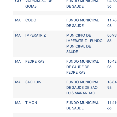
GO
VALPARAISO DE
FUNDO MUNICIPAL
04.78
GOIAS
DE SAUDE
36
MA
CODO
FUNDO MUNICIPAL
11.78
DE SAUDE
08
MA
IMPERATRIZ
MUNICIPIO DE
00.93
IMPERATRIZ - FUNDO
66
MUNICIPAL DE
SAUDE
MA
PEDREIRAS
FUNDO MUNICIPAL
10.43
DE SAUDE DE
06
PEDREIRAS
MA
SAO LUIS
FUNDO MUNICIPAL
13.81
DE SAUDE DE SAO
98
LUIS MARANHAO
MA
TIMON
FUNDO MUNICIPAL
11.41
DE SAUDE
66