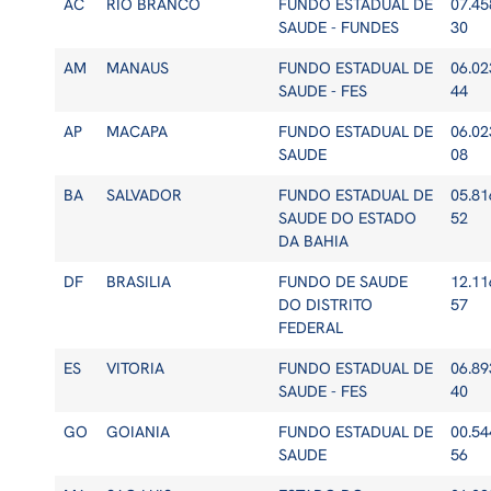
AC
RIO BRANCO
FUNDO ESTADUAL DE
07.45
SAUDE - FUNDES
30
AM
MANAUS
FUNDO ESTADUAL DE
06.02
SAUDE - FES
44
AP
MACAPA
FUNDO ESTADUAL DE
06.02
SAUDE
08
BA
SALVADOR
FUNDO ESTADUAL DE
05.81
SAUDE DO ESTADO
52
DA BAHIA
DF
BRASILIA
FUNDO DE SAUDE
12.11
DO DISTRITO
57
FEDERAL
ES
VITORIA
FUNDO ESTADUAL DE
06.89
SAUDE - FES
40
GO
GOIANIA
FUNDO ESTADUAL DE
00.54
SAUDE
56