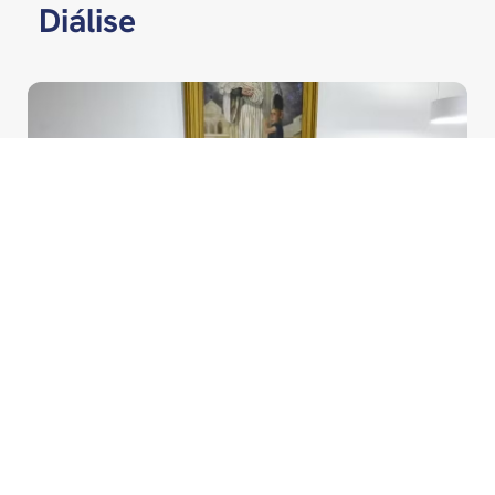
Diálise
HEMODIÁLISE
SAÚDE EM DESTAQUE
18/06/2025
POR
ABCDT
Diálise da Santa Casa
recebe Selo Qualidade e