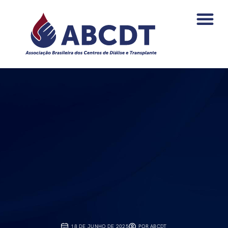
o
conteúdo
PAGAMENTOS DA NEF
ÁREA DO ASSO
18 DE JUNHO DE 2025
POR
ABCDT