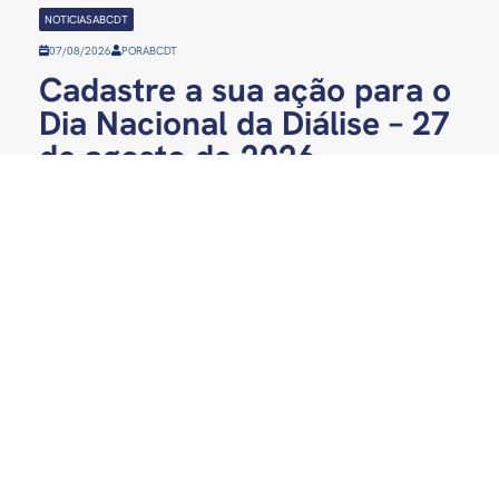
NOTICIASABCDT
07/08/2026
POR
ABCDT
Cadastre a sua ação para o
Dia Nacional da Diálise – 27
de agosto de 2026
CONTATO
abcdt@abcdt.org.br
SRTVS 701 – BL. III –
ass.imprensa@abcdt.or
CJ. E | 5° andar
(61) 3321-0663
Ed. Palácio do Rádio I
Asa Sul - Brasília - DF
REDES SOCIAIS
CEP: 70340-901