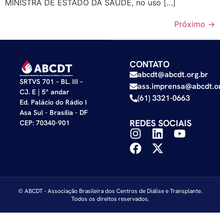
MINISTRA DE ESTADO DA SAÚDE, no uso […]
Próximo
→
CONTATO
abcdt@abcdt.org.br
SRTVS 701 – BL. III –
ass.imprensa@abcdt.or
CJ. E | 5° andar
(61) 3321-0663
Ed. Palácio do Rádio I
Asa Sul - Brasília - DF
REDES SOCIAIS
CEP: 70340-901
© ABCDT - Associação Brasileira dos Centros de Diálise e Transplante.
Todos os direitos reservados.