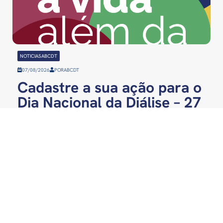
NOTICIASABCDT
07/08/2026
POR
ABCDT
Cadastre a sua ação para o
Dia Nacional da Diálise – 27
de agosto de 2026
CONTATO
abcdt@abcdt.org.br
SRTVS 701 – BL. III –
ass.imprensa@abcdt.or
CJ. E | 5° andar
(61) 3321-0663
Ed. Palácio do Rádio I