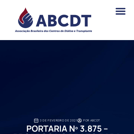
o
conteúdo
PAGAMENTOS DA NEF
ÁREA DO ASSO
3 DE FEVEREIRO DE 2021
POR
ABCDT
PORTARIA Nº 3.875 –