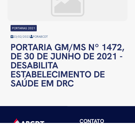
PORTARIAS 2021
23/02/2023
POR
ABCDT
PORTARIA GM/MS Nº 1472,
DE 30 DE JUNHO DE 2021 -
DESABILITA
ESTABELECIMENTO DE
SAÚDE EM DRC
CONTATO
abcdt@abcdt.org.br
SRTVS 701 – BL. III –
ass.imprensa@abcdt.or