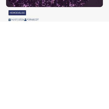
HEMODIÁLISE
14/07/2026
POR
ABCDT
Oxalato: a molécula que
liga doença renal a
problemas cardíacos
CONTATO
abcdt@abcdt.org.br
SRTVS 701 – BL. III –
ass.imprensa@abcdt.or
CJ. E | 5° andar
(61) 3321-0663
Ed. Palácio do Rádio I
Asa Sul - Brasília - DF
REDES SOCIAIS
CEP: 70340-901