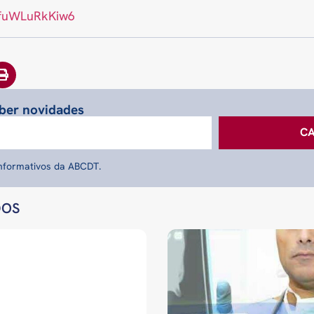
wfuWLuRkKiw6
eber novidades
C
informativos da ABCDT.
DOS