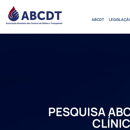
o
conteúdo
ABCDT
LEGISLAÇÃ
PESQUISA AB
CLÍNIC