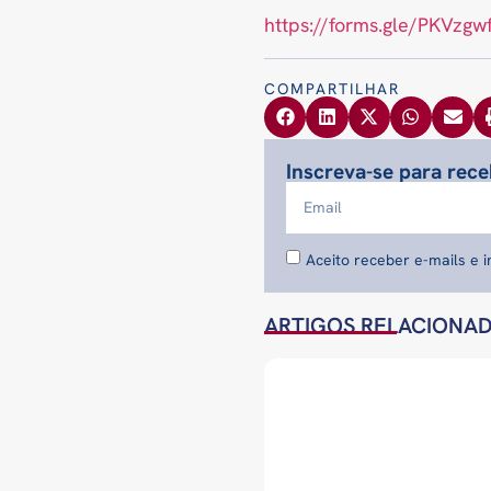
https://forms.gle/PKVzg
COMPARTILHAR
Inscreva-se para rec
Aceito receber e-mails e 
ARTIGOS RELACIONA