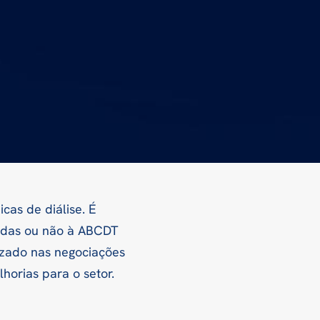
cas de diálise. É
ciadas ou não à ABCDT
izado nas negociações
horias para o setor.