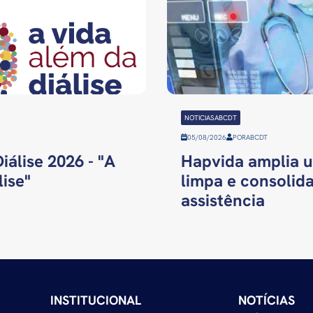
NOTICIASABCDT
05/08/2026
POR
ABCDT
iálise 2026 - "A
Hapvida amplia u
ise"
limpa e consolida
assistência
INSTITUCIONAL
NOTÍCIAS