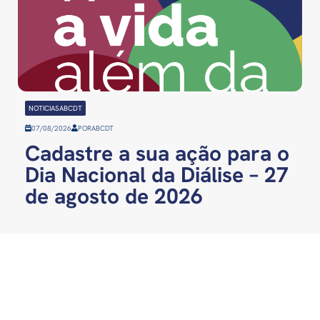
NOTICIASABCDT
07/08/2026
POR
ABCDT
Cadastre a sua ação para o
Dia Nacional da Diálise – 27
de agosto de 2026
CONTATO
abcdt@abcdt.org.br
SRTVS 701 – BL. III –
ass.imprensa@abcdt.or