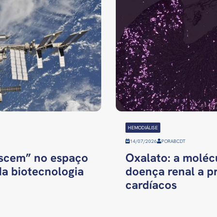
HEMODIÁLISE
14/07/2026
POR
ABCDT
ascem” no espaço
Oxalato: a molécu
da biotecnologia
doença renal a p
cardíacos