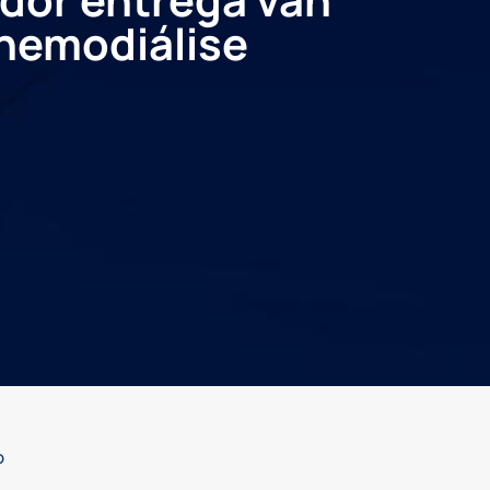
 hemodiálise
o