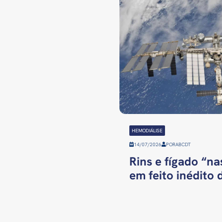
HEMODIÁLISE
14/07/2026
POR
ABCDT
Rins e fígado “n
em feito inédito 