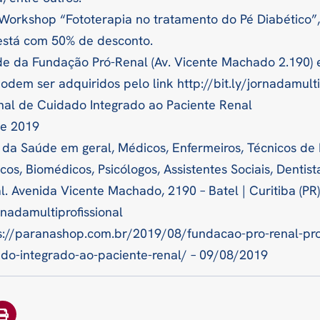
o Workshop “Fototerapia no tratamento do Pé Diabético
está com 50% de desconto.
de da Fundação Pró-Renal (Av. Vicente Machado 2.190)
odem ser adquiridos pelo link http://bit.ly/jornadamultip
onal de Cuidado Integrado ao Paciente Renal
de 2019
is da Saúde em geral, Médicos, Enfermeiros, Técnicos d
cos, Biomédicos, Psicólogos, Assistentes Sociais, Dentis
. Avenida Vicente Machado, 2190 – Batel | Curitiba (PR)
ornadamultiprofissional
ps://paranashop.com.br/2019/08/fundacao-pro-renal-pr
dado-integrado-ao-paciente-renal/ – 09/08/2019