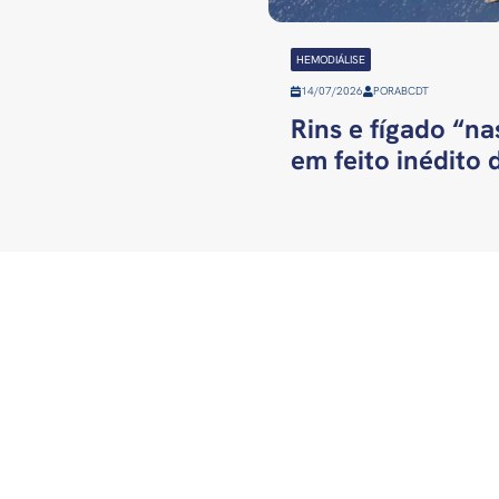
HEMODIÁLISE
14/07/2026
POR
ABCDT
Rins e fígado “n
em feito inédito 
SRTVS 701 – BL. III – CJ. E | 5° andar