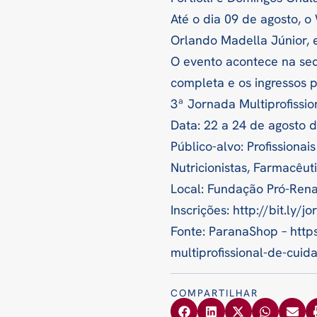
Até o dia 09 de agosto, 
Orlando Madella Júnior, 
O evento acontece na se
completa e os ingressos p
3ª Jornada Multiprofissi
Data: 22 a 24 de agosto 
Público-alvo: Profissiona
Nutricionistas, Farmacêuti
Local: Fundação Pró-Renal
Inscrições: http://bit.ly/j
Fonte: ParanaShop – htt
multiprofissional-de-cui
COMPARTILHAR