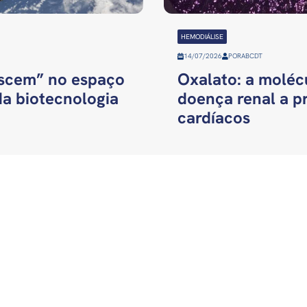
HEMODIÁLISE
14/07/2026
POR
ABCDT
ascem” no espaço
Oxalato: a molécu
da biotecnologia
doença renal a p
cardíacos
INSTITUCIONAL
NOTÍCIAS
HOME
NOTÍCIAS
DIRETORIA
HEMODIÁLISE NA
MÍDIA
ESTATUTO SOCIAL
PARCERIAS ABCDT