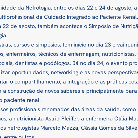
idade da Nefrologia, entre os dias 22 e 24 de agosto, 
iprofissional de Cuidado Integrado ao Paciente Renal, 
ia 22 de agosto, também acontece o Simpósio de Nutriçã
gia.
tras, cursos e simpósios, tem início no dia 23 e vai reun
, enfermeiros, técnicos de enfermagem, nutricionistas,
ociais, dentistas e podólogos. Já no dia 24, o evento pr
izar oportunidades, networking e as novas perspectivas
ntar o compartilhamento, a integração e as práticas col
ara a construção de novos saberes e principalmente para
 paciente renal.
sos profissionais renomados das áreas da saúde, como 
, a nutricionista Astrid Pfeiffer, a enfermeira Otília Mac
os nefrologistas Marcelo Mazza, Cássia Gomes da Silvei
, entre outros.