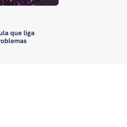
la que liga
roblemas
CONTATO
abcdt@abcdt.org.br
ass.imprensa@abcdt.org.br
(61) 3321-0663
REDES SOCIAIS