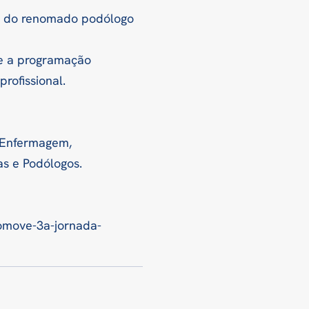
”, do renomado podólogo
 e a programação
rofissional.
e Enfermagem,
tas e Podólogos.
omove-3a-jornada-