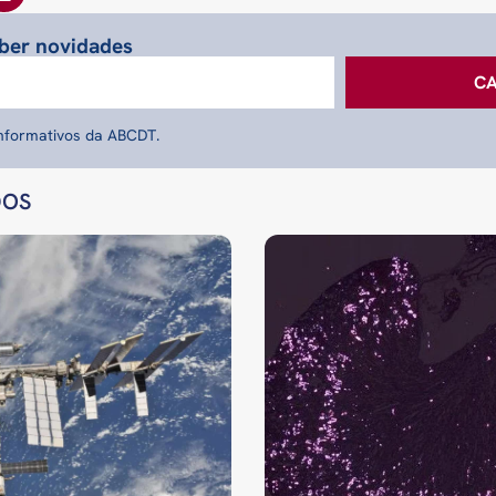
eber novidades
C
informativos da ABCDT.
DOS