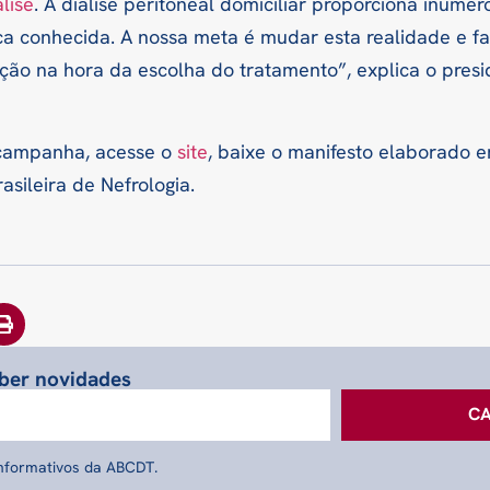
lise
. A diálise peritoneal domiciliar proporciona inúmer
ca conhecida. A nossa meta é mudar esta realidade e fa
ção na hora da escolha do tratamento”, explica o pres
 campanha, acesse o
site
, baixe o manifesto elaborado e
sileira de Nefrologia.
eber novidades
C
informativos da ABCDT.