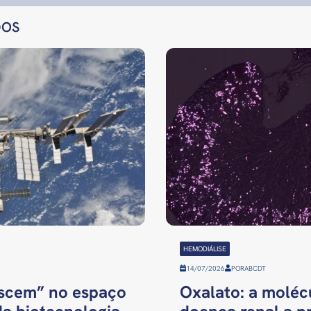
DOS
HEMODIÁLISE
14/07/2026
POR
ABCDT
ascem” no espaço
Oxalato: a molécu