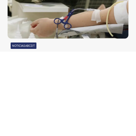
NOTICIASABCDT
05/08/2026
POR
ABCDT
Auxílio de R$ 1.000 é pago
a pacientes que estão
realizando hemodiálise
CONTATO
abcdt@abcdt.org.br
SRTVS 701 – BL. III –
ass.imprensa@abcdt.or