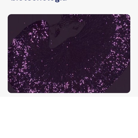
HEMODIÁLISE
14/07/2026
POR
ABCDT
Oxalato: a molécula que
liga doença renal a