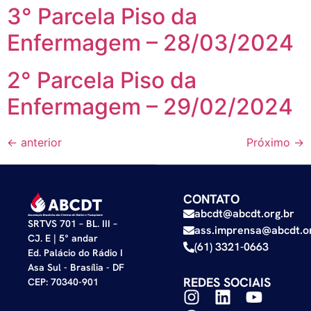
3° Parcela Piso da
Enfermagem – 28/03/2024
2° Parcela Piso da
Enfermagem – 29/02/2024
←
anterior
Próximo
→
CONTATO
abcdt@abcdt.org.br
SRTVS 701 – BL. III –
ass.imprensa@abcdt.or
CJ. E | 5° andar
(61) 3321-0663
Ed. Palácio do Rádio I
Asa Sul - Brasília - DF
REDES SOCIAIS
CEP: 70340-901