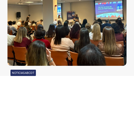
NOTICIASABCDT
07/08/2026
POR
ABCDT
Mais de 100 pessoas
reunidas no Rio de Janeiro
para o Workshop "Um Dia
de Diálise Peritoneal"