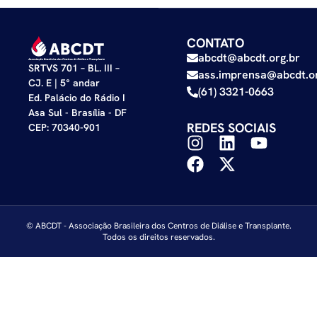
CONTATO
abcdt@abcdt.org.br
SRTVS 701 – BL. III –
ass.imprensa@abcdt.or
CJ. E | 5° andar
(61) 3321-0663
Ed. Palácio do Rádio I
Asa Sul - Brasília - DF
REDES SOCIAIS
CEP: 70340-901
© ABCDT - Associação Brasileira dos Centros de Diálise e Transplante.
Todos os direitos reservados.